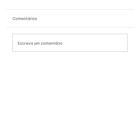
Comentários
Escreva um comentário
Preciso Fazer Inventário Mesmo Se Só Tem
Um Imóvel?