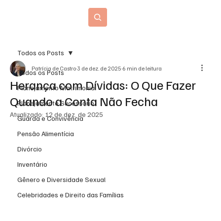
Blog Jurídico
Todos os Posts
Patrícia de Castro
3 de dez. de 2025
6 min de leitura
Todos os Posts
Herança com Dívidas: O Que Fazer
Planejamento Matrimonial
Quando a Conta Não Fecha
Planejamento Sucessório
Atualizado:
12 de dez. de 2025
Guarda e Convivência
Pensão Alimentícia
Divórcio
Inventário
Gênero e Diversidade Sexual
Celebridades e Direito das Famílias