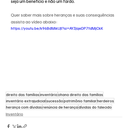
seja um benefício e não um fardo.
Quer saber mais sobre heranças e suas consequências 
assista ao vídeo abaixo: 
https://youtu.be/k96BdMikUJI?si=AY3JqeDP7fdMjCkK
direito das famílias
inventário
ohana direito das famílias
inventário extrajudicial
sucessão
patrimônio familiar
herdeiros
herança com dívidas
renúncia de herança
dívidas do falecido
Inventário