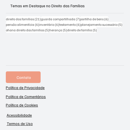
Temas em Destaque no Direito das Famílias
21 posts
7 posts
6 posts
direito das famílias
(21)
guarda compartilhada
(7)
partilha de bens
(6)
6 posts
6 posts
6 posts
5 pos
pensão alimentícia
(6)
inventário
(6)
testamento
(6)
planejamento sucessório
(5)
5 posts
5 posts
5 posts
ohana direito das famílias
(5)
herança
(5)
direito de família
(5)
Contato
Política de Privacidade
Política de Comentários
Política de Cookies
Acessibilidade
Termos de Uso