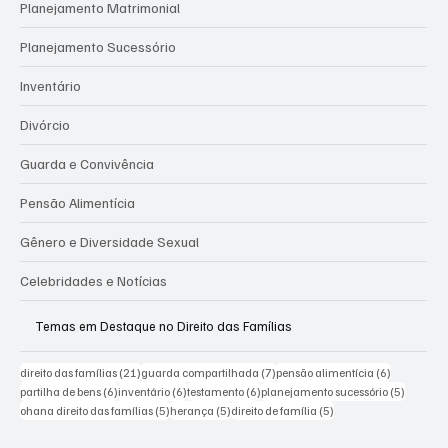
Planejamento Matrimonial
Planejamento Sucessório
Inventário
Divórcio
Guarda e Convivência
Pensão Alimentícia
Gênero e Diversidade Sexual
Celebridades e Notícias
Temas em Destaque no Direito das Famílias
21 posts
7 posts
6 posts
direito das famílias
(21)
guarda compartilhada
(7)
pensão alimentícia
(6)
6 posts
6 posts
6 posts
5 posts
partilha de bens
(6)
inventário
(6)
testamento
(6)
planejamento sucessório
(5)
5 posts
5 posts
5 posts
ohana direito das famílias
(5)
herança
(5)
direito de família
(5)