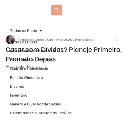
Blog Jurídico
Todos os Posts
Patrícia de Castro
28 de nov. de 2025
9 min de leitura
Todos os Posts
Casar com Dívidas? Planeje Primeiro,
Planejamento Matrimonial
Prometa Depois
Planejamento Sucessório
Atualizado:
3 de jan.
Guarda e Convivência
Pensão Alimentícia
Divórcio
Inventário
Gênero e Diversidade Sexual
Celebridades e Direito das Famílias