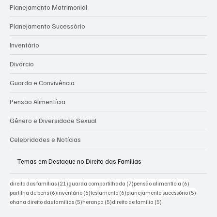
Categories
Planejamento Matrimonial
Planejamento Sucessório
Inventário
Divórcio
Guarda e Convivência
Pensão Alimentícia
Gênero e Diversidade Sexual
Celebridades e Notícias
Temas em Destaque no Direito das Famílias
21 posts
7 posts
6 posts
direito das famílias
(21)
guarda compartilhada
(7)
pensão alimentícia
(6)
6 posts
6 posts
6 posts
5 posts
partilha de bens
(6)
inventário
(6)
testamento
(6)
planejamento sucessório
(5)