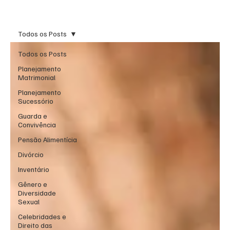
Todos os Posts
Todos os Posts
Planejamento
Matrimonial
Planejamento
Sucessório
Guarda e
Convivência
Pensão Alimentícia
Divórcio
Inventário
Gênero e
Diversidade
Sexual
Celebridades e
Direito das