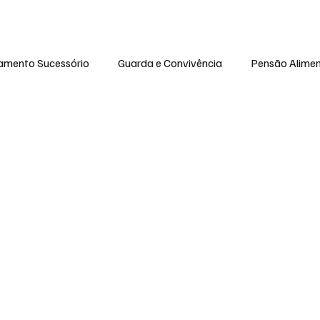
amento Sucessório
Guarda e Convivência
Pensão Alimen
to das Famílias