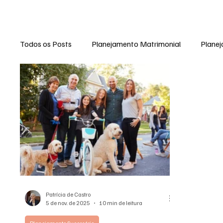
Todos os Posts
Planejamento Matrimonial
Planej
Gênero e Diversidade Sexual
Celebridades e Direi
Patrícia de Castro
5 de nov. de 2025
10 min de leitura