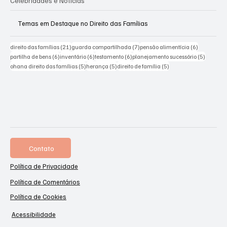
Celebridades e Notícias
Temas em Destaque no Direito das Famílias
21 posts
7 posts
6 posts
direito das famílias
(21)
guarda compartilhada
(7)
pensão alimentícia
(6)
6 posts
6 posts
6 posts
5 posts
partilha de bens
(6)
inventário
(6)
testamento
(6)
planejamento sucessório
(5)
5 posts
5 posts
5 posts
ohana direito das famílias
(5)
herança
(5)
direito de família
(5)
Contato
Política de Privacidade
Política de Comentários
Política de Cookies
Acessibilidade